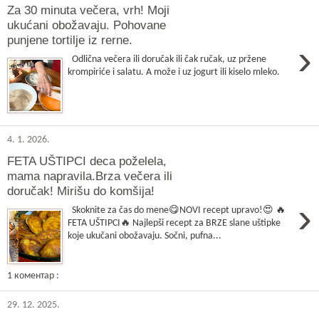
Za 30 minuta večera, vrh! Moji
ukućani obožavaju. Pohovane
punjene tortilje iz rerne.
›
Odlična večera ili doručak ili čak ručak, uz pržene
krompiriće i salatu. A može i uz jogurt ili kiselo mleko.
4. 1. 2026.
FETA UŠTIPCI deca poželela,
mama napravila.Brza večera ili
doručak! Mirišu do komšija!
›
Skoknite za čas do mene😋NOVI recept upravo!😍 🔥
FETA UŠTIPCI🔥 Najlepši recept za BRZE slane uštipke
koje ukučani obožavaju. Sočni, pufna...
1 коментар :
29. 12. 2025.