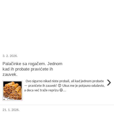
3. 2. 2026.
Palačinke sa rogačem. Jednom
kad ih probate pravićete ih
zauvek.
›
Ovo sigurno nikad niste probali, ali kad jednom probate
— pravićete ih zauvek! 😍 Ukus me je potpuno oduševio,
a deca već traže reprizu 😄...
21. 1. 2026.