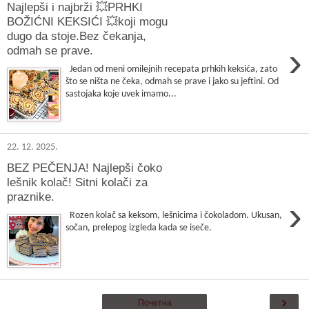
Najlepši i najbrži 💥PRHKI
BOŽIĆNI KEKSIĆI 💥koji mogu
dugo da stoje.Bez čekanja,
›
odmah se prave.
Jedan od meni omilejnih recepata prhkih keksića, zato
što se ništa ne čeka, odmah se prave i jako su jeftini. Od
sastojaka koje uvek imamo...
22. 12. 2025.
BEZ PEČENJA! Najlepši čoko
lešnik kolač! Sitni kolači za
praznike.
›
Rozen kolač sa keksom, lešnicima i čokoladom. Ukusan,
sočan, prelepog izgleda kada se iseče.
›
Почетна